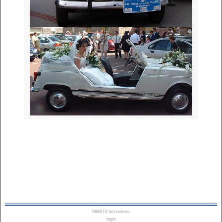
988973
bezoekers
login