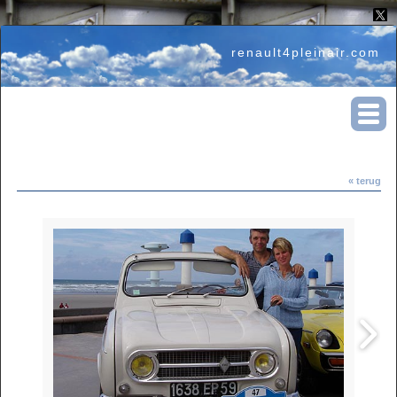
renault4pleinair.com
« terug