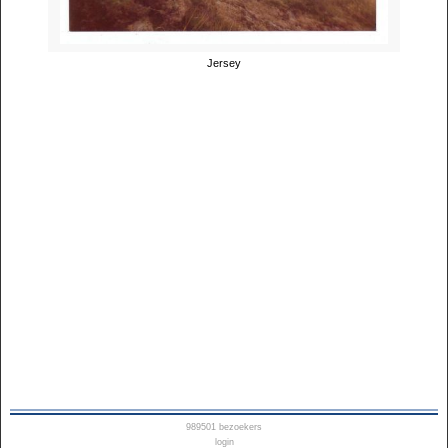
Jersey
989501
bezoekers
login