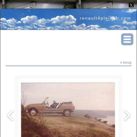
renault4pleinair.com
« terug