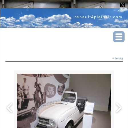
renault4pleinair.com
« terug