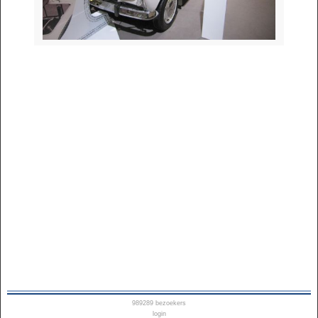
989289
bezoekers
login