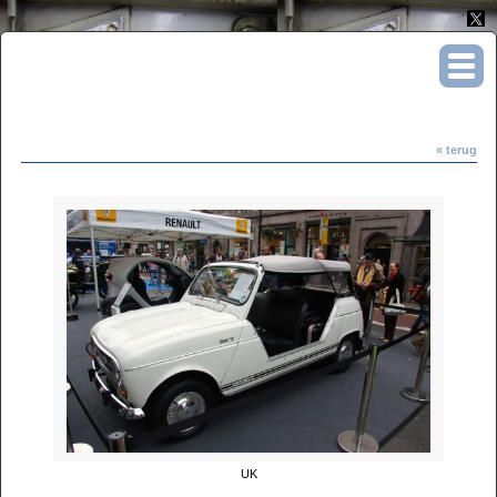
renault4pleinair.com
« terug
UK